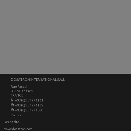
DOSATRON INTERNATIONAL S.A.S.
Rue Pascal
33370 Tresses
FRANCE
+33 (0)5 57 97 11 11
+33 (0)5 57 97 11 29
+33 (0)5 57 97 10 85
Kontakt
Webseite
www.dosatron.com