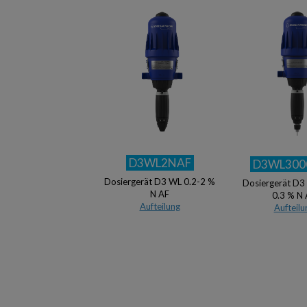
D3WL2NAF
D3WL300
Dosiergerät D3 WL 0.2-2 %
Dosiergerät D3 
N AF
0.3 % N
Aufteilung
Aufteilu