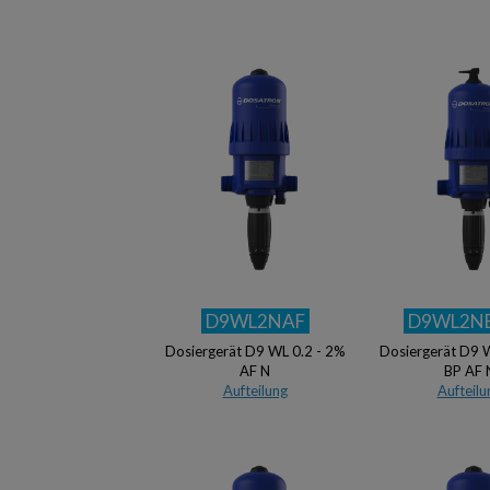
D9WL2NAF
D9WL2N
Dosiergerät D9 WL 0.2 - 2%
Dosiergerät D9 
AF N
BP AF 
Aufteilung
Aufteilu