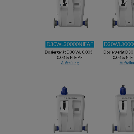
D30WL30000NIEAF
D30WL3000
Dosiergerät D30 WL 0.003 -
Dosiergerät D30
0.03 % N IE AF
0.03 % N IE
Aufteilung
Aufteilu