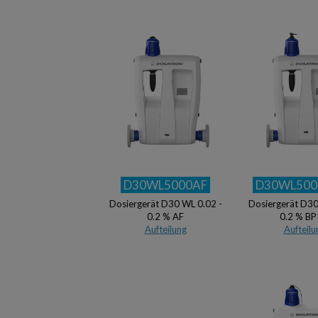
D30WL5000AF
D30WL500
Dosiergerät D30 WL 0.02 -
Dosiergerät D30
0.2 % AF
0.2 % BP
Aufteilung
Aufteilu