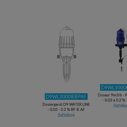
D9WL3000
Doseur 9m3/h - 
D9WL3000IEBPAF
- 0.03 à 0.2 %
Dosiergerät D9 WATER LINE
Aufteilu
- 0.03 - 0.2 % BP IE AF
Aufteilung