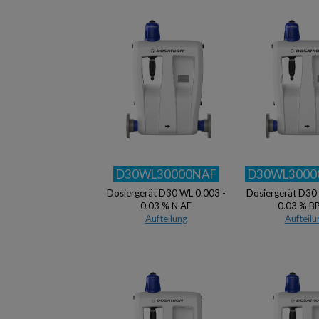
D30WL30000NAF
D30WL3000
Dosiergerät D30 WL 0.003 -
Dosiergerät D30
0.03 % N AF
0.03 % B
Aufteilung
Aufteilu