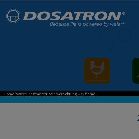
Home
/
Water Treatment
/Dosiervorrichtung & systeme