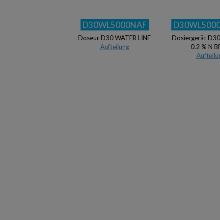
D30WL5000NAF
D30WL500
Doseur D30 WATER LINE
Dosiergerät D30
Aufteilung
0.2 % N B
Aufteilu