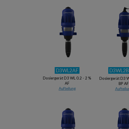
D3WL2AF
D3WL2B
Dosiergerät D3 WL 0.2 - 2 %
Dosiergerät D3 W
AF
BP AF
Aufteilung
Aufteilu