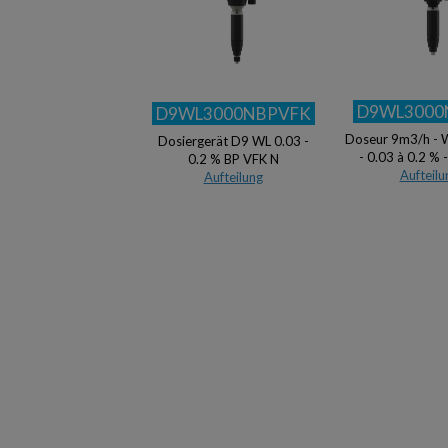
D9WL3000
D9WL3000NBPVFK
Doseur 9m3/h - 
Dosiergerät D9 WL 0.03 -
- 0.03 à 0.2 % 
0.2 % BP VFK N
Aufteilu
Aufteilung