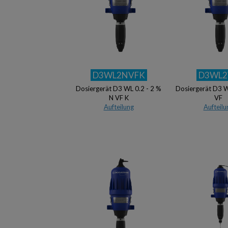
D3WL2NVFK
D3WL2
Dosiergerät D3 WL 0.2 - 2 %
Dosiergerät D3 W
N VF K
VF
Aufteilung
Aufteilu