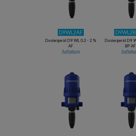
D9WL2AF
D9WL2B
Dosiergerät D9 WL 0.2 - 2 %
Dosiergerät D9 W
AF
BP AF
Aufteilung
Aufteilu