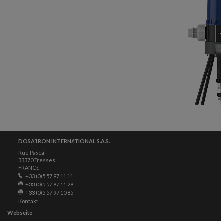
DOSATRON INTERNATIONAL S.A.S.
Rue Pascal
33370 Tresses
FRANCE
+33 (0)5 57 97 11 11
+33 (0)5 57 97 11 29
+33 (0)5 57 97 10 85
Kontakt
Webseite