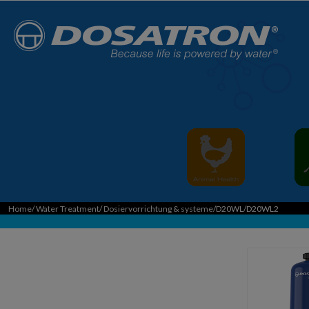
Home
/
Water Treatment
/
Dosiervorrichtung & systeme
/D20WL/D20WL2