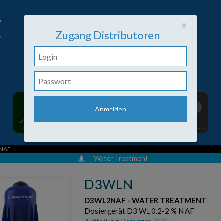
Close
×
Zugang Distributoren
NAF
Water Treatment
D3WLN
D3WL2NAF - WATER TREATMENT
Dosiergerät D3 WL 0.2-2 % N AF