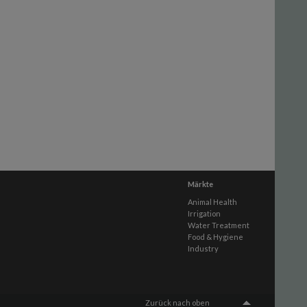
Märkte
Animal Health
Irrigation
Water Treatment
Food & Hygiene
Industry
Zurück nach oben