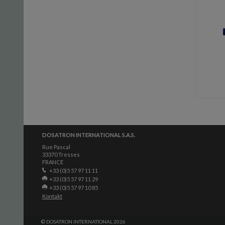
DOSATRON INTERNATIONAL S.A.S.
Rue Pascal
33370 Tresses
FRANCE
+33 (0)5 57 97 11 11
+33 (0)5 57 97 11 29
+33 (0)5 57 97 10 85
Kontakt
© DOSATRON INTERNATIONAL 2026