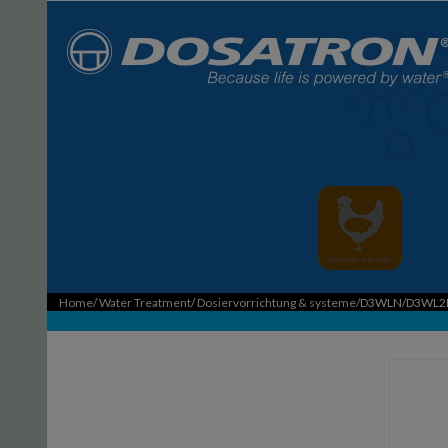
Home
/
Water Treatment
/
Dosiervorrichtung & systeme
/D3WLN/D3WL2