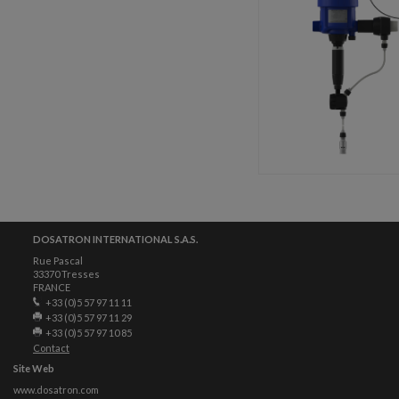
DOSATRON INTERNATIONAL S.A.S.
Rue Pascal
33370 Tresses
FRANCE
+33 (0)5 57 97 11 11
+33 (0)5 57 97 11 29
+33 (0)5 57 97 10 85
Contact
Site Web
www.dosatron.com