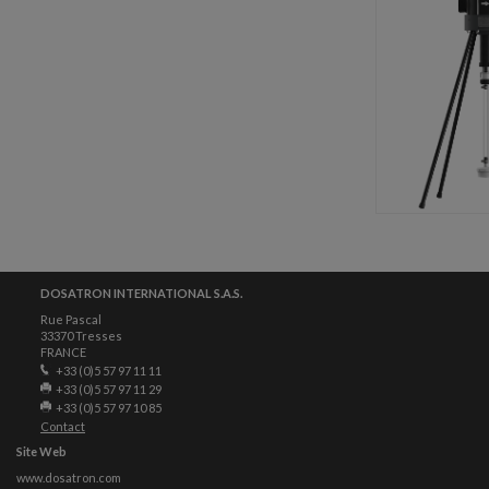
DOSATRON INTERNATIONAL S.A.S.
Rue Pascal
33370 Tresses
FRANCE
+33 (0)5 57 97 11 11
+33 (0)5 57 97 11 29
+33 (0)5 57 97 10 85
Contact
Site Web
www.dosatron.com