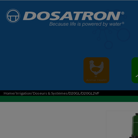
Home
/
Irrigation
/
Doseurs & Systèmes
/D20GL/D20GL2VF