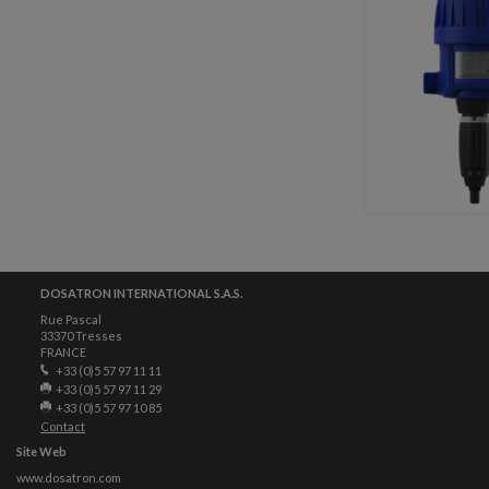
DOSATRON INTERNATIONAL S.A.S.
Rue Pascal
33370 Tresses
FRANCE
+33 (0)5 57 97 11 11
+33 (0)5 57 97 11 29
+33 (0)5 57 97 10 85
Contact
Site Web
www.dosatron.com