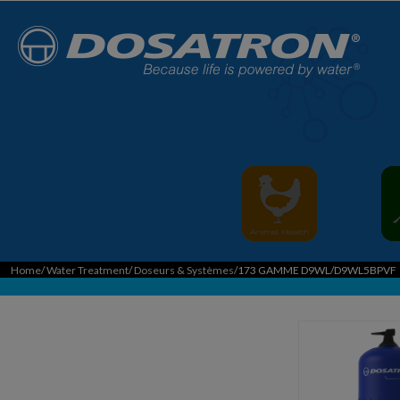
Home
/
Water Treatment
/
Doseurs & Systèmes
/173 GAMME D9WL/D9WL5BPVF