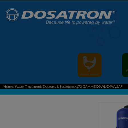
Home
/
Water Treatment
/
Doseurs & Systèmes
/173 GAMME D9WL/D9WL2AF