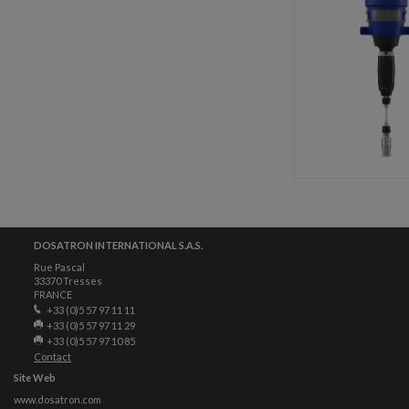
DOSATRON INTERNATIONAL S.A.S.
Rue Pascal
33370 Tresses
FRANCE
+33 (0)5 57 97 11 11
+33 (0)5 57 97 11 29
+33 (0)5 57 97 10 85
Contact
Site Web
www.dosatron.com