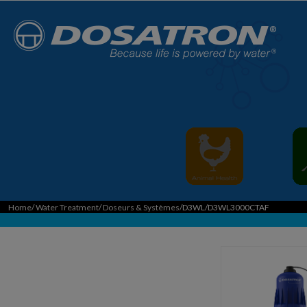
Home
/
Water Treatment
/
Doseurs & Systèmes
/D3WL/D3WL3000CTAF