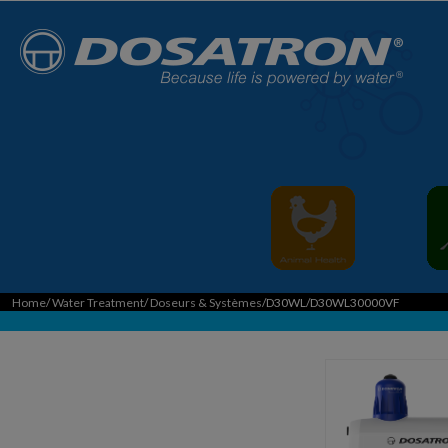
Home
/
Water Treatment
/
Doseurs & Systèmes
/D30WL/D30WL30000VF