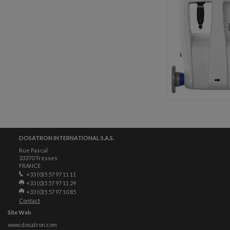
DOSATRON INTERNATIONAL S.A.S.
Rue Pascal
33370 Tresses
FRANCE
+33 (0)5 57 97 11 11
+33 (0)5 57 97 11 29
+33 (0)5 57 97 10 85
Contact
Site Web
www.dosatron.com