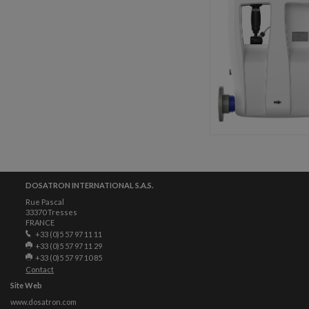
DOSATRON INTERNATIONAL S.A.S.
Rue Pascal
33370 Tresses
FRANCE
+33 (0)5 57 97 11 11
+33 (0)5 57 97 11 29
+33 (0)5 57 97 10 85
Contact
Site Web
www.dosatron.com