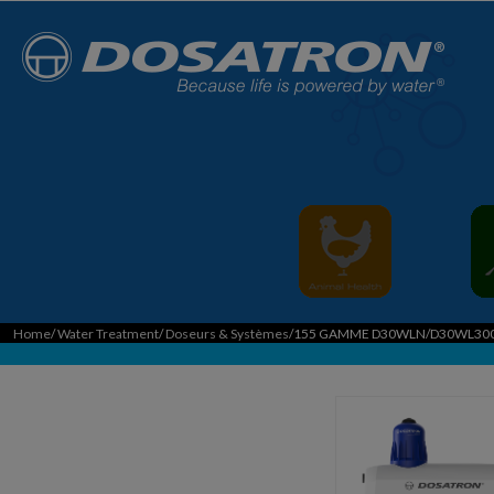
Home
/
Water Treatment
/
Doseurs & Systèmes
/155 GAMME D30WLN/D30WL30