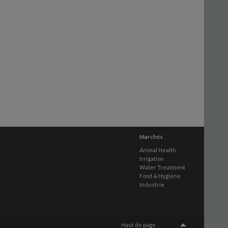
Marchés
Animal Health
Irrigation
Water Treatment
Food & Hygiene
Industrie
Haut de page