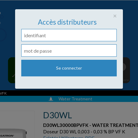
Close
×
Accès distributeurs
PVFK
Water Treatment
D30WL
D30WL30000BPVFK - WATER TREATMEN
Doseur D30 WL 0,003 - 0,03 % BP VF K