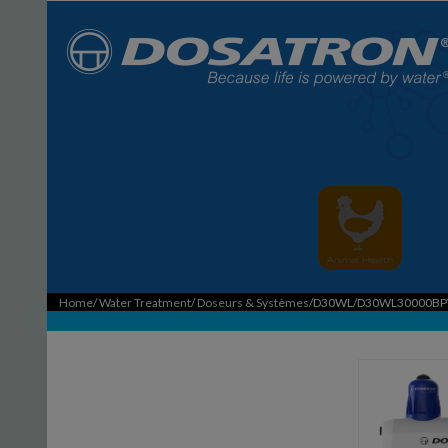
Home
/
Water Treatment
/
Doseurs & Systèmes
/D30WL/D30WL30000B