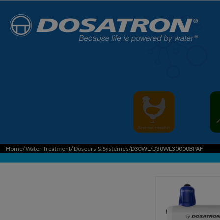
Home
/
Water Treatment
/
Doseurs & Systèmes
/D30WL/D30WL30000BPAF