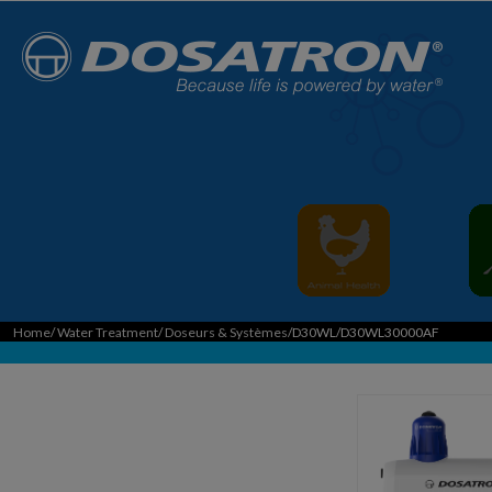
Home
/
Water Treatment
/
Doseurs & Systèmes
/D30WL/D30WL30000AF