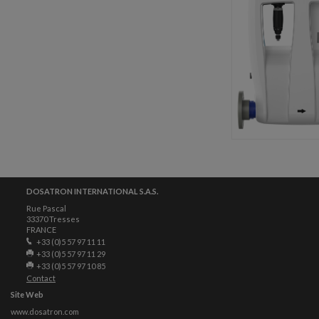
DOSATRON INTERNATIONAL S.A.S.
Rue Pascal
33370 Tresses
FRANCE
+33 (0)5 57 97 11 11
+33 (0)5 57 97 11 29
+33 (0)5 57 97 10 85
Contact
Site Web
www.dosatron.com