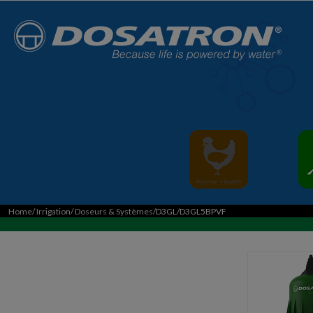
Home
/
Irrigation
/
Doseurs & Systèmes
/D3GL/D3GL5BPVF