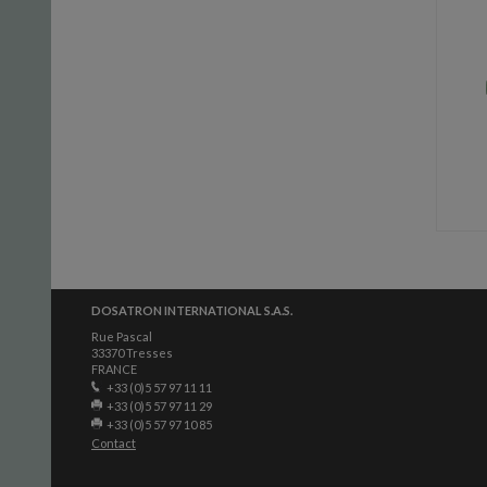
DOSATRON INTERNATIONAL S.A.S.
Rue Pascal
33370 Tresses
FRANCE
+33 (0)5 57 97 11 11
+33 (0)5 57 97 11 29
+33 (0)5 57 97 10 85
Contact