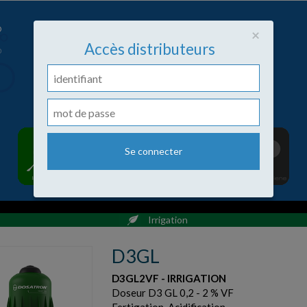
Close
×
Accès distributeurs
Irrigation
D3GL
D3GL2VF - IRRIGATION
Doseur D3 GL 0,2 - 2 % VF