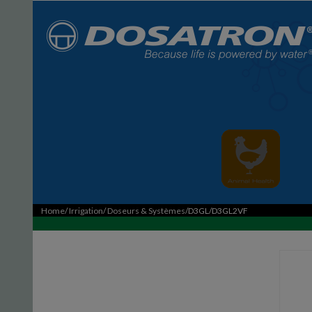
Home
/
Irrigation
/
Doseurs & Systèmes
/D3GL/D3GL2VF