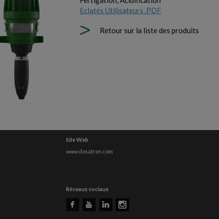
Fertigation, Acidification
Eclatés Utilisateurs .PDF
Retour sur la liste des produits
Site Web
www.dosatron.com
Réseaux sociaux