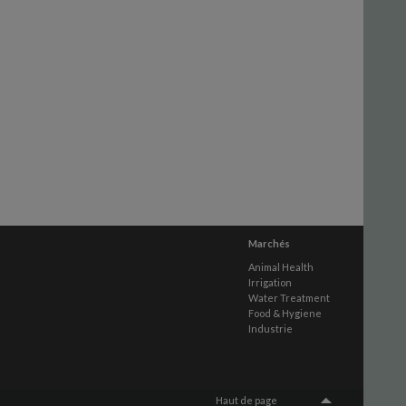
Marchés
Animal Health
Irrigation
Water Treatment
Food & Hygiene
Industrie
Haut de page