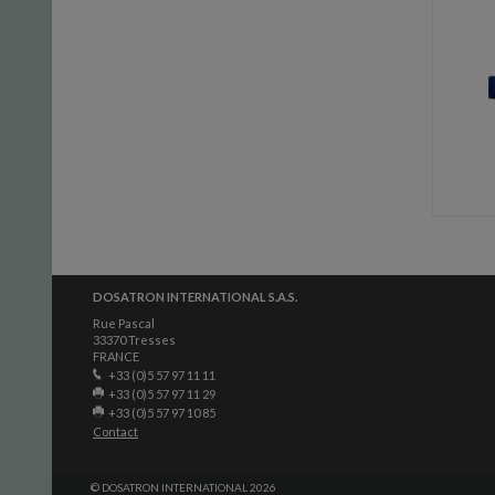
DOSATRON INTERNATIONAL S.A.S.
Rue Pascal
33370 Tresses
FRANCE
+33 (0)5 57 97 11 11
+33 (0)5 57 97 11 29
+33 (0)5 57 97 10 85
Contact
© DOSATRON INTERNATIONAL 2026