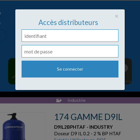
Close
×
Accès distributeurs
Industrie
174 GAMME D9IL
D9IL2BPHTAF - INDUSTRY
Doseur D9 IL 0.2 - 2 % BP HTAF