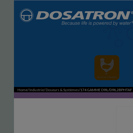
Home
/
Industrie
/
Doseurs & Systèmes
/174 GAMME D9IL/D9IL2BPHTAF