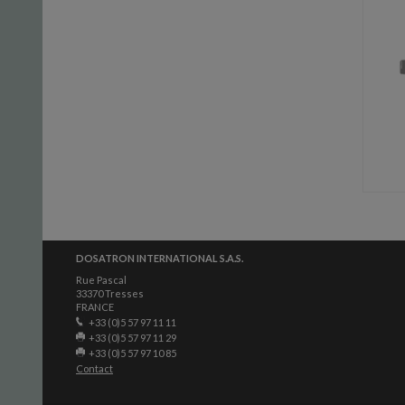
DOSATRON INTERNATIONAL S.A.S.
Rue Pascal
33370 Tresses
FRANCE
+33 (0)5 57 97 11 11
+33 (0)5 57 97 11 29
+33 (0)5 57 97 10 85
Contact