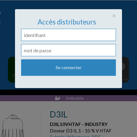
Close
×
Accès distributeurs
Industrie
D3IL
D3IL10VHTAF - INDUSTRY
Doseur D3 IL 1 - 10 % V HTAF