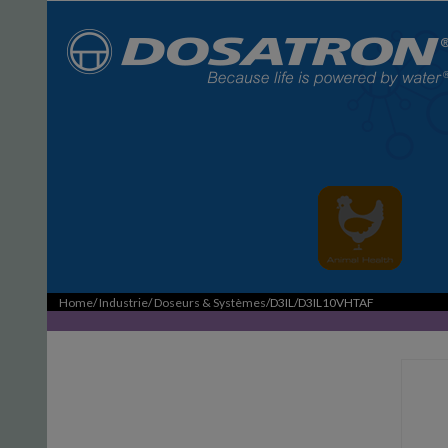
Home
/
Industrie
/
Doseurs & Systèmes
/D3IL/D3IL10VHTAF