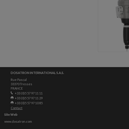
DOSATRON INTERNATIONAL S.A.S.
Rue Pascal
33370 Tresses
FRANCE
+33 (0)5 57 97 11 11
+33 (0)5 57 97 11 29
+33 (0)5 57 97 10 85
Contact
Site Web
www.dosatron.com