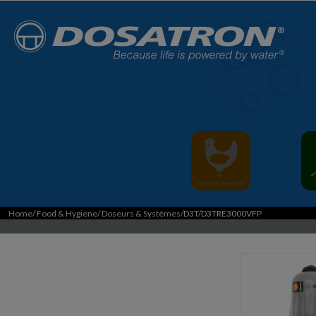
Home
/
Food & Hygiene
/
Doseurs & Systèmes
/D3T/D3TRE3000VFP